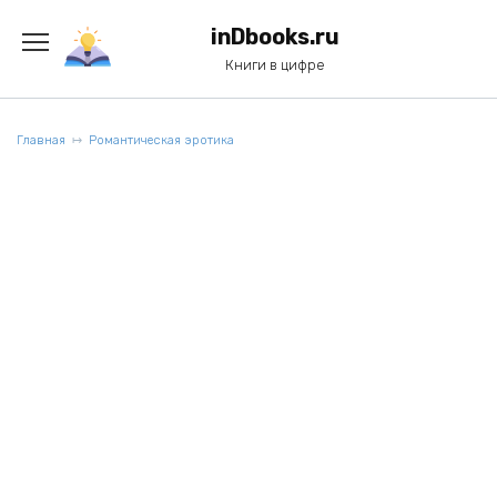
Перейти
к
inDbooks.ru
содержанию
Книги в цифре
Главная
Романтическая эротика