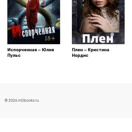
Испорченная — Юлия
Плен — Кристина
Пульс
Нордис
© 2026 inDbooks.ru