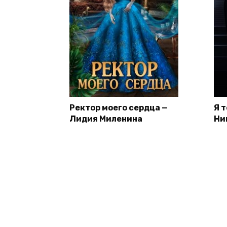
Ректор моего сердца —
Я 
Лидия Миленина
Ни