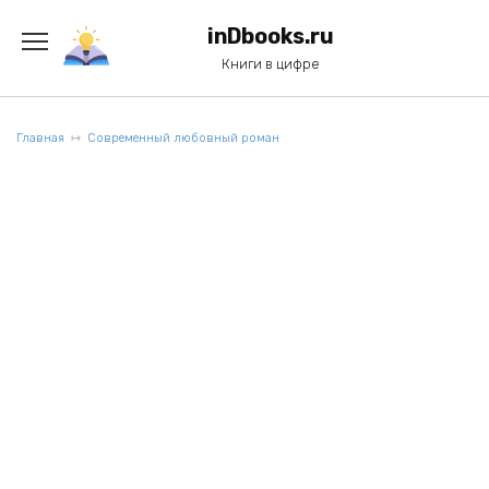
Перейти
к
inDbooks.ru
содержанию
Книги в цифре
Главная
Современный любовный роман