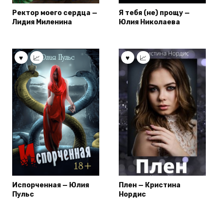
Ректор моего сердца —
Я тебя (не) прощу —
Лидия Миленина
Юлия Николаева
Испорченная — Юлия
Плен — Кристина
Пульс
Нордис