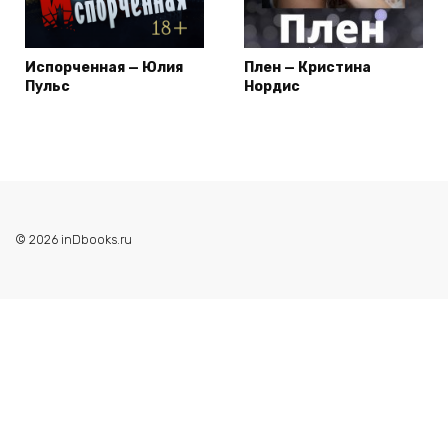
Испорченная — Юлия
Плен — Кристина
Пульс
Нордис
© 2026 inDbooks.ru