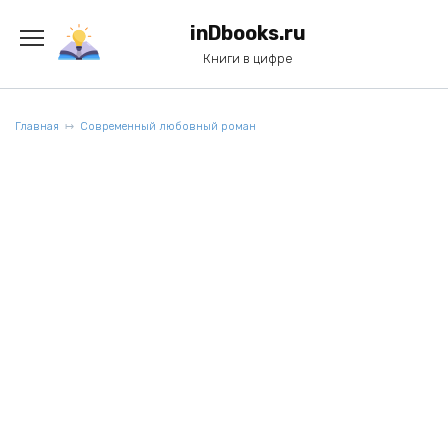
Перейти
к
inDbooks.ru
содержанию
Книги в цифре
Главная
Современный любовный роман