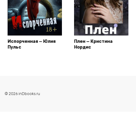
Испорченная — Юлия
Плен — Кристина
Пульс
Нордис
© 2026 inDbooks.ru