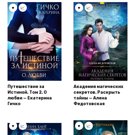
Путешествие за
Академия магических
Истиной. Том 2. О
секретов. Раскрыть
любви — Екатерина
тайны — Алена
Гичко
Федотовская