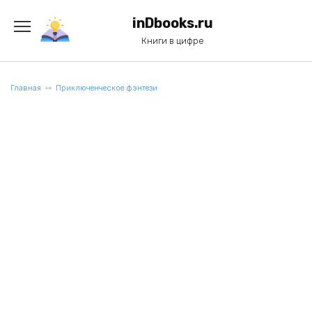
Перейти
к
inDbooks.ru
содержанию
Книги в цифре
Главная
Приключенческое фэнтези