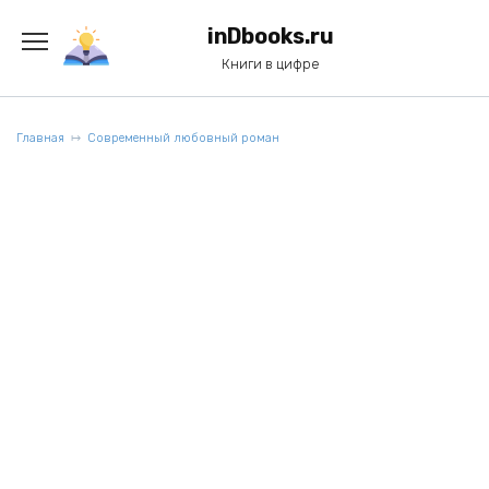
Перейти
к
inDbooks.ru
содержанию
Книги в цифре
Главная
Современный любовный роман