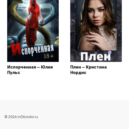
Испорченная — Юлия
Плен — Кристина
Пульс
Нордис
© 2026 inDbooks.ru