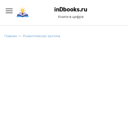
Перейти
к
inDbooks.ru
содержанию
Книги в цифре
Главная
Романтическая эротика