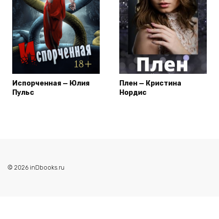
Испорченная — Юлия
Плен — Кристина
Пульс
Нордис
© 2026 inDbooks.ru