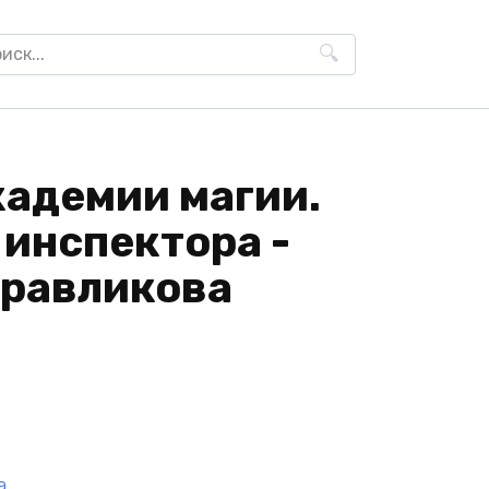
h
кадемии магии.
 инспектора -
равликова
а