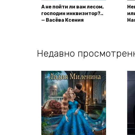
А не пойти ли вам лесом,
Не
господин инквизитор?..
ил
— Васёва Ксения
На
Недавно просмотрен