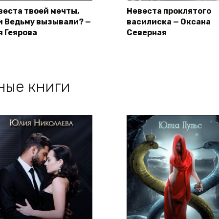
веста твоей мечты,
Невеста проклятого
и Ведьму вызывали? —
василиска — Оксана
я Геярова
Северная
ные книги