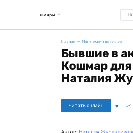
Searc
Жанры
for:
Главная
Магический детектив
Бывшие в а
Кошмар для
Наталия Жу
Читать онлайн
Автор:
Наталия Журавликов