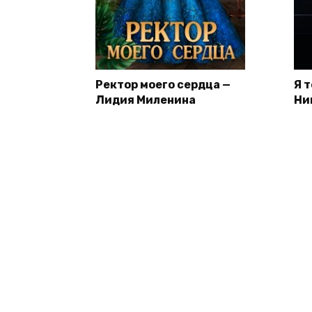
Ректор моего сердца —
Я 
Лидия Миленина
Ни