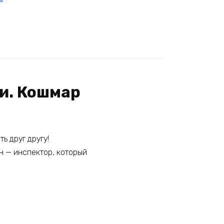
ии. Кошмар
ь друг другу!
он — инспектор, который