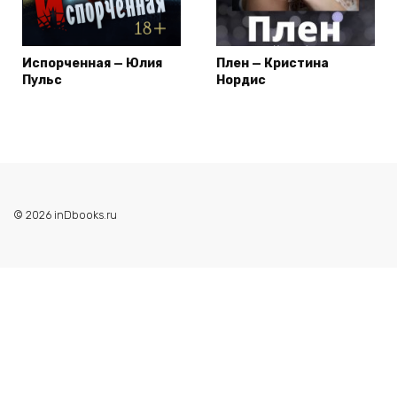
Испорченная — Юлия
Плен — Кристина
Пульс
Нордис
© 2026 inDbooks.ru