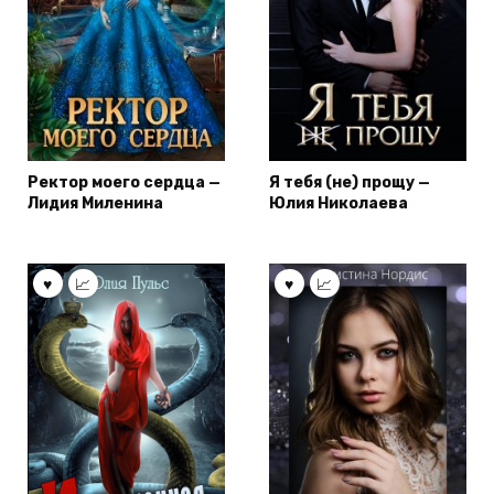
Ректор моего сердца —
Я тебя (не) прощу —
Лидия Миленина
Юлия Николаева