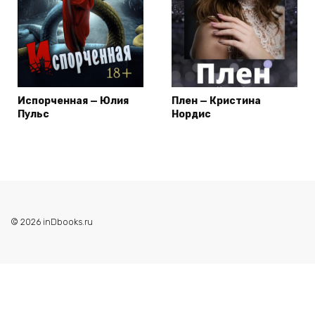
Испорченная — Юлия
Плен — Кристина
Пульс
Нордис
© 2026 inDbooks.ru