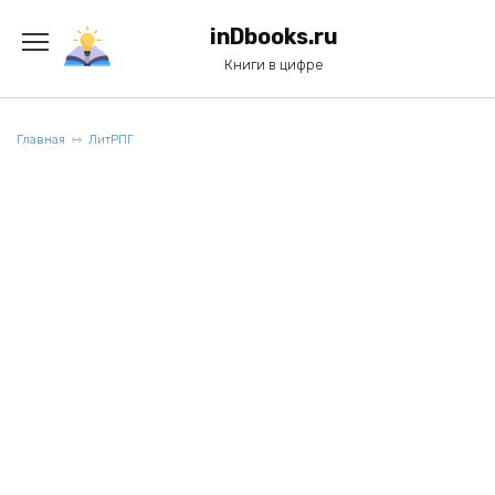
Перейти
к
inDbooks.ru
содержанию
Книги в цифре
Главная
ЛитРПГ