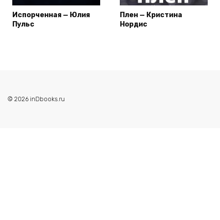
Испорченная — Юлия
Плен — Кристина
Пульс
Нордис
© 2026 inDbooks.ru