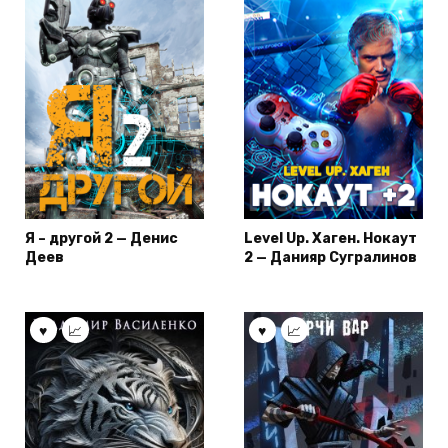
Я – другой 2 — Денис
Level Up. Хаген. Нокаут
Деев
2 — Данияр Сугралинов