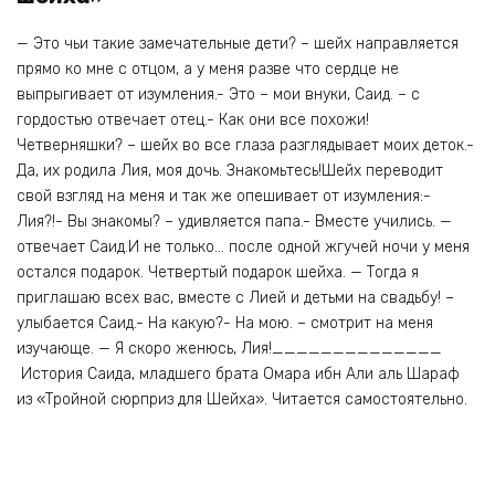
— Это чьи такие замечательные дети? – шейх направляется
прямо ко мне с отцом, а у меня разве что сердце не
выпрыгивает от изумления.- Это – мои внуки, Саид. – с
гордостью отвечает отец.- Как они все похожи!
Четверняшки? – шейх во все глаза разглядывает моих деток.-
Да, их родила Лия, моя дочь. Знакомьтесь!Шейх переводит
свой взгляд на меня и так же опешивает от изумления:-
Лия?!- Вы знакомы? – удивляется папа.- Вместе учились. —
отвечает Саид.И не только… после одной жгучей ночи у меня
остался подарок. Четвертый подарок шейха. — Тогда я
приглашаю всех вас, вместе с Лией и детьми на свадьбу! –
улыбается Саид.- На какую?- На мою. – смотрит на меня
изучающе. — Я скоро женюсь, Лия!______________
История Саида, младшего брата Омара ибн Али аль Шараф
из «Тройной сюрприз для Шейха». Читается самостоятельно.