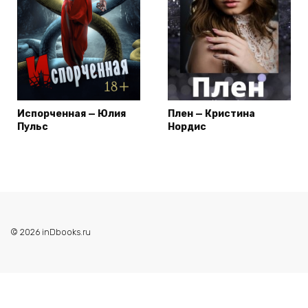
Испорченная — Юлия
Плен — Кристина
Пульс
Нордис
© 2026 inDbooks.ru