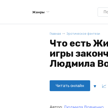
Searc
Жанры
for:
Главная
Эротическое фэнтези
Что есть Жи
игры законч
Людмила В
Читать онлайн
Автор:
Людмила Вовченко