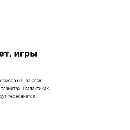
ет, игры
 космоса нашла свою
планетах и галактиках.
дут пересекатся ,