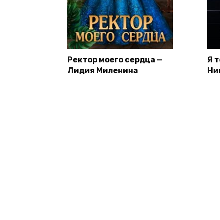
Ректор моего сердца —
Я 
Лидия Миленина
Ни