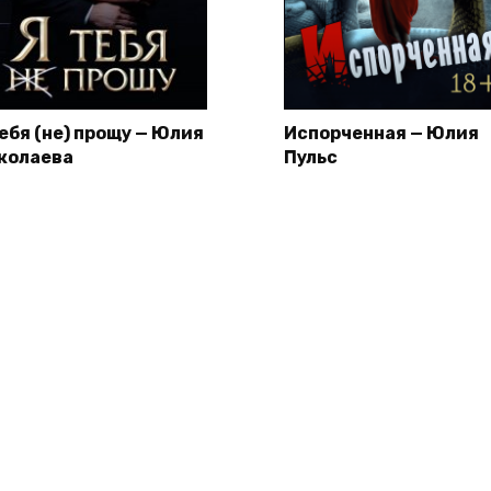
тебя (не) прощу — Юлия
Испорченная — Юлия
колаева
Пульс