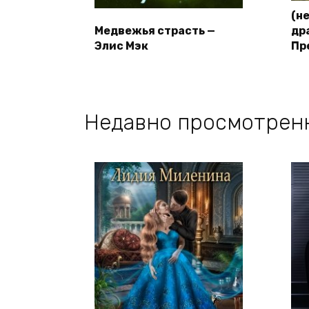
(н
Медвежья страсть —
др
Элис Мэк
Пр
Недавно просмотрен