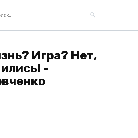
h
знь? Игра? Нет,
ились! -
овченко