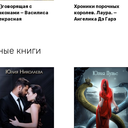
е)говорящая с
Хроники порочных
аконами — Василиса
королев. Лаура. —
екрасная
Ангелика Дэ Гарэ
ные книги