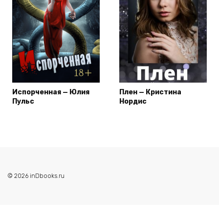
Испорченная — Юлия
Плен — Кристина
Пульс
Нордис
© 2026 inDbooks.ru