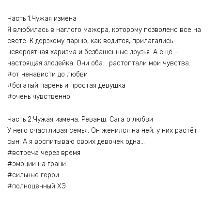
Часть 1.Чужая измена
Я влюбилась в наглого мажора, которому позволено всё на
свете. К дерзкому парню, как водится, прилагались
невероятная харизма и безбашенные друзья. А ещё –
настоящая злодейка. Они оба… растоптали мои чувства.
#от ненависти до любви
#богатый парень и простая девушка
#очень чувственно
Часть 2.Чужая измена. Реванш. Сага о любви
У него счастливая семья. Он женился на ней, у них растёт
сын. А я воспитываю своих девочек одна…
#встреча через время
#эмоции на грани
#сильные герои
#полноценный ХЭ