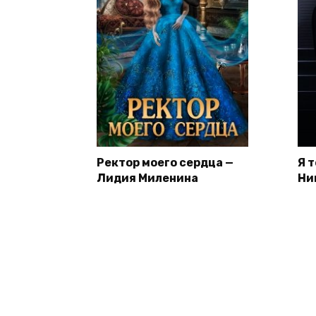
Ректор моего сердца —
Я 
Лидия Миленина
Ни