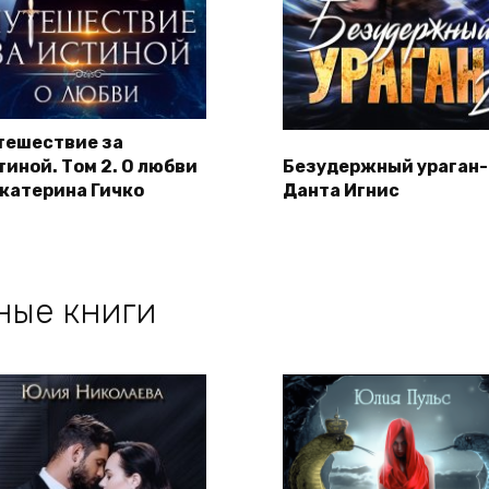
тешествие за
тиной. Том 2. О любви
Безудержный ураган-
Екатерина Гичко
Данта Игнис
ные книги