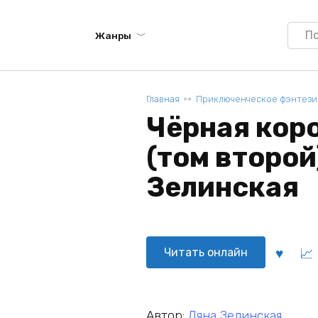
Searc
Жанры
for:
Главная
Приключенческое фэнтези
Чёрная коро
(том второй
Зелинская
Читать онлайн
Автор:
Ляна Зелинская