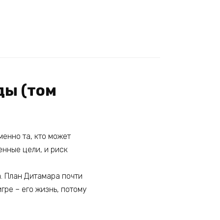
ды (том
енно та, кто может
енные цели, и риск
. План Дитамара почти
гре – его жизнь, потому