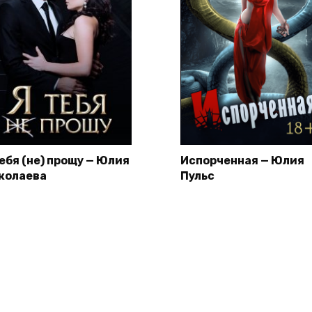
тебя (не) прощу — Юлия
Испорченная — Юлия
колаева
Пульс