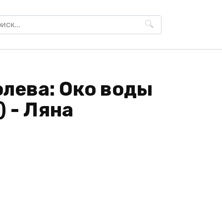
h
лева: Око воды
) - Ляна