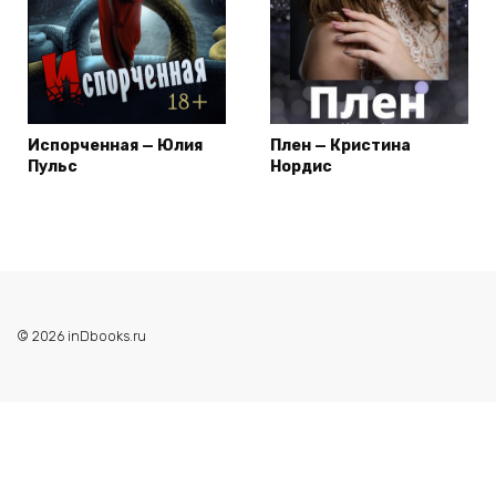
Испорченная — Юлия
Плен — Кристина
Пульс
Нордис
© 2026 inDbooks.ru