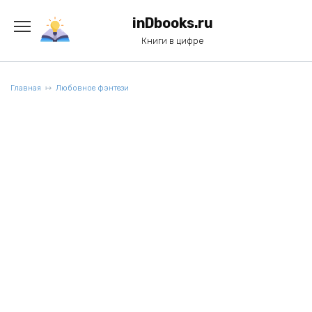
Перейти
к
inDbooks.ru
содержанию
Книги в цифре
Главная
Любовное фэнтези