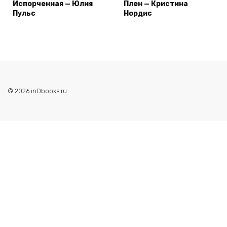
Испорченная — Юлия
Плен — Кристина
Пульс
Нордис
© 2026 inDbooks.ru