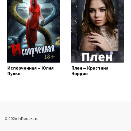
Испорченная — Юлия
Плен — Кристина
Пульс
Нордис
© 2026 inDbooks.ru