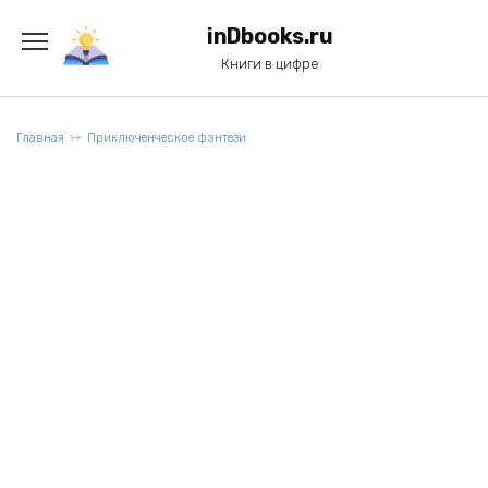
Перейти
к
inDbooks.ru
содержанию
Книги в цифре
Главная
Приключенческое фэнтези