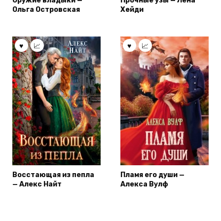
Оружие владыки —
Прочные узы — Лена
Ольга Островская
Хейди
Восстающая из пепла
Пламя его души —
— Алекс Найт
Алекса Вулф