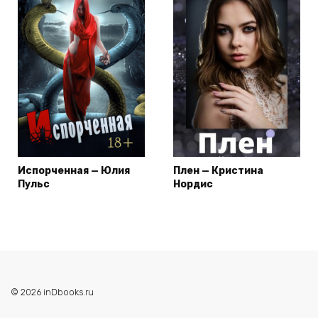
Испорченная — Юлия
Плен — Кристина
Пульс
Нордис
© 2026 inDbooks.ru