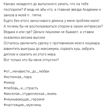
Каково незадолго до выпускного узнать, что на тебя
поспорили? И ведь не абы кто, а главная звезда Академии и
заноза в моей п… пятке.
Будто без этого заносчивого демона у меня проблем мало!
А почему бы не воспользоваться спором в своих интересах?
Ведьма я или где? Деньги лишними не бывают, а ставки
оказались весьма высоки.
Осталось заключить сделку с противником моего кошмара,
взвинтить выигрыш до максимума, сорвать куш, забрать
диплом и свалить из этого мира.
Вот только кто бы меня отпустил?
#от_ненависти_до_любви
#истинная_пара
#юмор
#любовь_и_страсть
#веселая_студенческая_жизнь
#неунывающая_героиня
#настоящие_мужчины