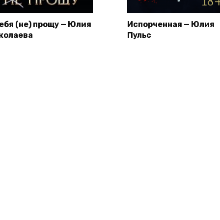
тебя (не) прощу — Юлия
Испорченная — Юлия
колаева
Пульс