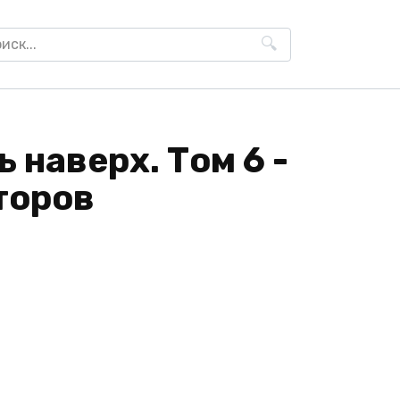
h
ь наверх. Том 6 -
торов