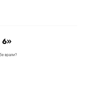
 6»
ебе врали?