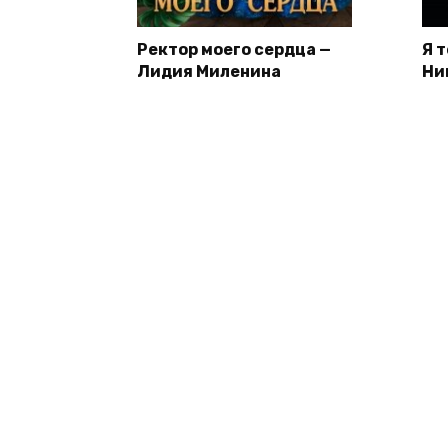
Ректор моего сердца —
Я 
Лидия Миленина
Ни