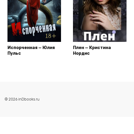
Испорченная — Юлия
Плен — Кристина
Пульс
Нордис
© 2026 inDbooks.ru