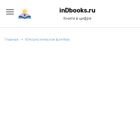
Перейти
к
inDbooks.ru
содержанию
Книги в цифре
Главная
Юмористическое фэнтези