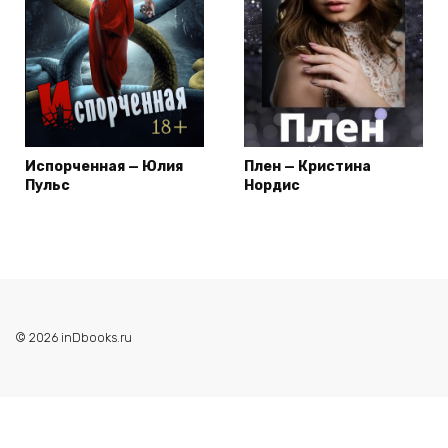
Испорченная — Юлия
Плен — Кристина
Пульс
Нордис
© 2026 inDbooks.ru