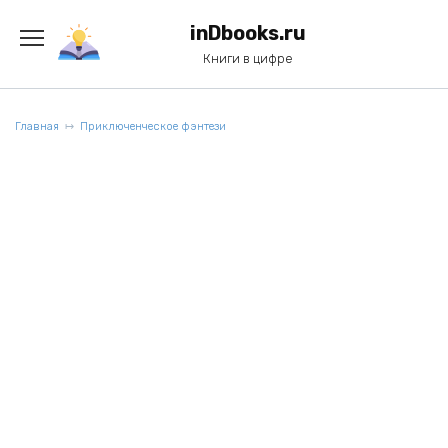
Перейти
к
inDbooks.ru
содержанию
Книги в цифре
Главная
Приключенческое фэнтези