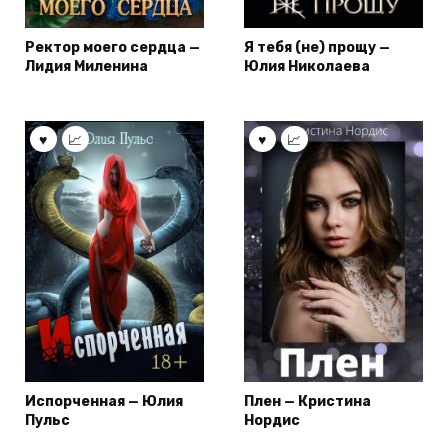
Ректор моего сердца —
Я тебя (не) прощу —
Лидия Миленина
Юлия Николаева
Испорченная — Юлия
Плен — Кристина
Пульс
Нордис