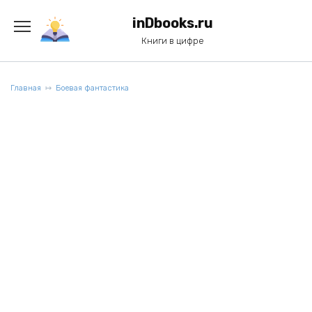
Перейти
к
inDbooks.ru
содержанию
Книги в цифре
Главная
Боевая фантастика