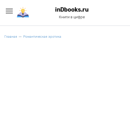
Перейти
к
inDbooks.ru
содержанию
Книги в цифре
Главная
Романтическая эротика