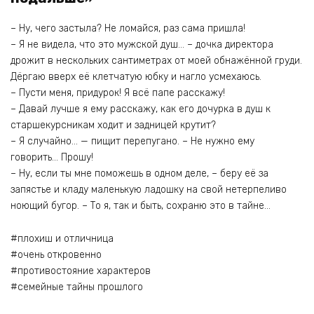
– Ну, чего застыла? Не ломайся, раз сама пришла!
– Я не видела, что это мужской душ… – дочка директора
дрожит в нескольких сантиметрах от моей обнажённой груди.
Дёргаю вверх её клетчатую юбку и нагло усмехаюсь.
– Пусти меня, придурок! Я всё папе расскажу!
– Давай лучше я ему расскажу, как его дочурка в душ к
старшекурсникам ходит и задницей крутит?
– Я случайно… — пищит перепугано. – Не нужно ему
говорить… Прошу!
– Ну, если ты мне поможешь в одном деле, – беру её за
запястье и кладу маленькую ладошку на свой нетерпеливо
ноющий бугор. – То я, так и быть, сохраню это в тайне…
#плохиш и отличница
#очень откровенно
#противостояние характеров
#семейные тайны прошлого