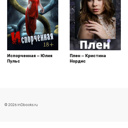
Испорченная — Юлия
Плен — Кристина
Пульс
Нордис
© 2026 inDbooks.ru