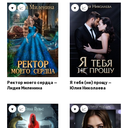
Ректор моего сердца —
Я тебя (не) прощу —
Лидия Миленина
Юлия Николаева