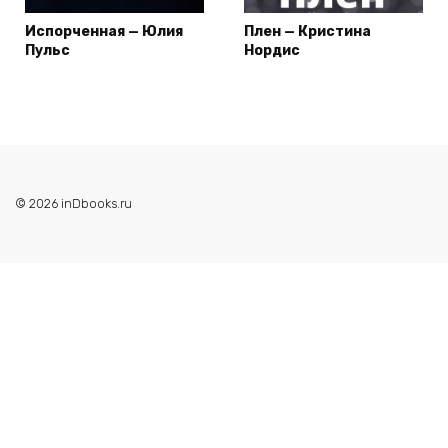
Испорченная — Юлия
Плен — Кристина
Пульс
Нордис
© 2026 inDbooks.ru