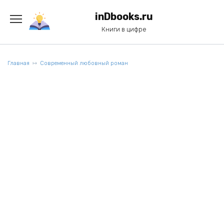
Перейти
к
inDbooks.ru
содержанию
Книги в цифре
Главная
Современный любовный роман