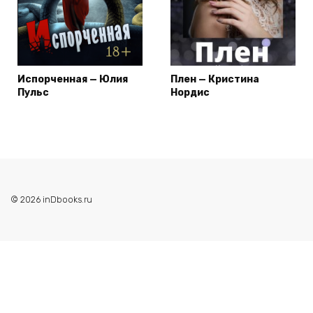
Испорченная — Юлия
Плен — Кристина
Пульс
Нордис
© 2026 inDbooks.ru