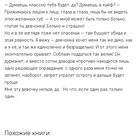
— Думаешь, классно тебе будет, да? Думаешь, в кайф? —
Прижимаюсь лицом к лицу, глаза в глаза, лишь бы не видеть
этих желанных губ. — А со мной может быть только больно,
глупая ты девчонка! Больно и страшно!
Но и в её взгляде тоже нет спасенья — там бушуют обида и
злая ревность. Я вижу — девчонка хочет меня так же дико, как
и я её, и так же единолично и безраздельно. И от этого меня
окончательно срывает. Соблазн поддаться так велик! Он
дурманит, и вместо сотни доводов «против» находится лишь
одно решающее оправдание: с одного раза меня точно не
затянет, наоборот, запрет утратит остроту и дальше будет
проще.
Мне эту девочку нельзя, да… Но что, если один раз, только
один…
Похожие книги