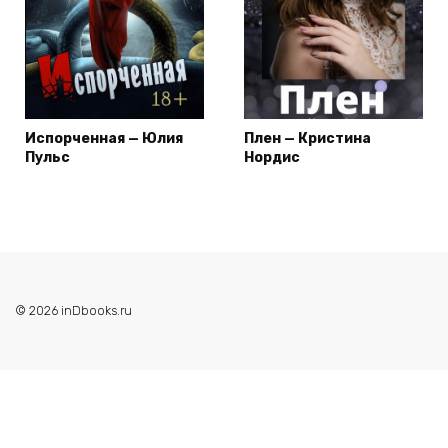
Испорченная — Юлия
Плен — Кристина
Пульс
Нордис
© 2026 inDbooks.ru