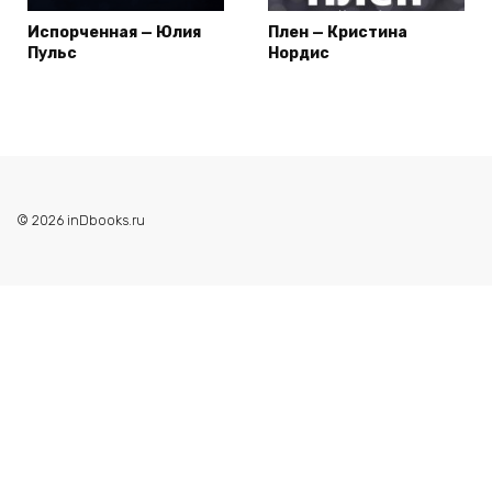
Испорченная — Юлия
Плен — Кристина
Пульс
Нордис
© 2026 inDbooks.ru