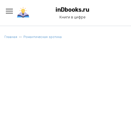
Перейти
к
inDbooks.ru
содержанию
Книги в цифре
Главная
Романтическая эротика