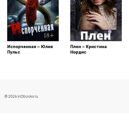
Испорченная — Юлия
Плен — Кристина
Пульс
Нордис
© 2026 inDbooks.ru