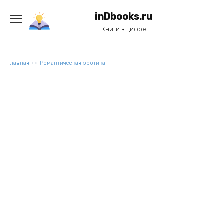
Перейти
к
inDbooks.ru
содержанию
Книги в цифре
Главная
Романтическая эротика