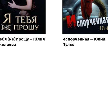
тебя (не) прощу — Юлия
Испорченная — Юлия
колаева
Пульс