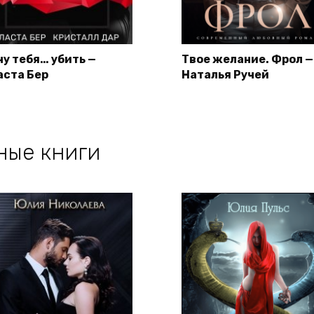
чу тебя… убить —
Твое желание. Фрол —
аста Бер
Наталья Ручей
ные книги