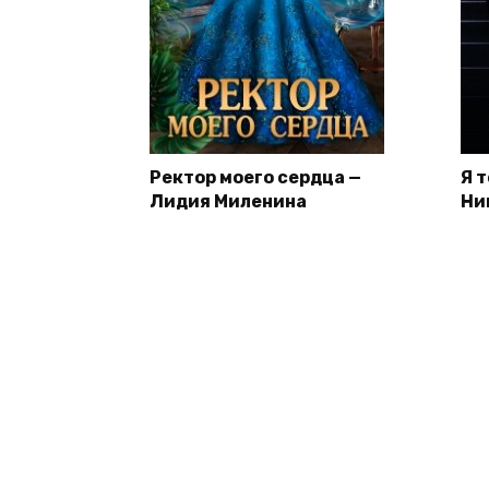
Ректор моего сердца —
Я 
Лидия Миленина
Ни