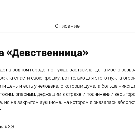
Описание
га «Девственница»
дет в родном городе, но нужда заставила. Цена моего возв
олжна спасти свою крошку, вот только для этого нужна огро
 эти деньги есть у человека, с которым думала больше никогд
токим, опасным, держащим в страхе и подчинении весь горо
а, но на закрытом аукционе, на котором я оказалась абсол
я.
ия #ХЭ