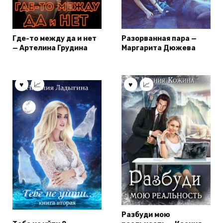
Где-то между да и нет
Разорванная пара —
— Артелина Грудина
Маргарита Дюжева
Разбуди мою