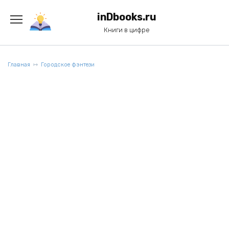
Перейти
к
inDbooks.ru
содержанию
Книги в цифре
Главная
Городское фэнтези