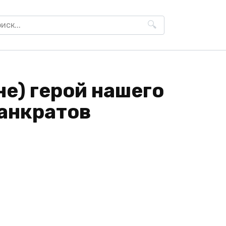
h
не) герой нашего
Панкратов