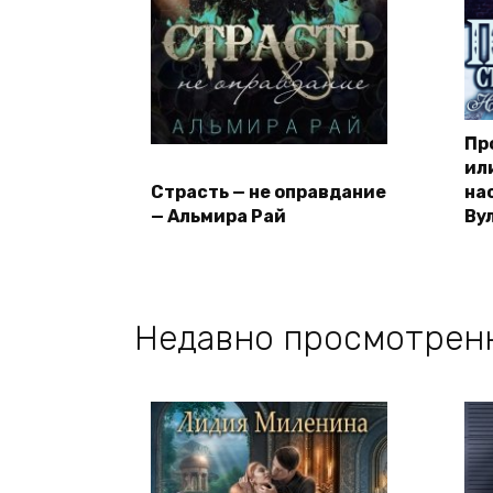
Пр
ил
Страсть — не оправдание
на
— Альмира Рай
Ву
Недавно просмотрен