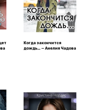
щет
Когда закончится
ова
дождь… — Анелия Чадова