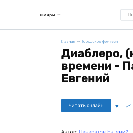
Searc
Жанры
for:
Главная
Городское фэнтези
Диаблеро, (
времени - 
Евгений
Читать онлайн
Автор:
Панкратов Евгений