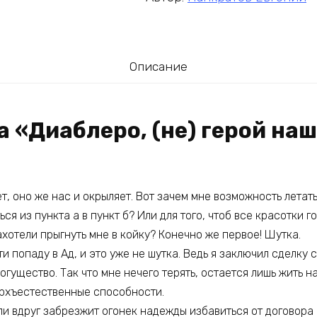
Описание
а «Диаблеро, (не) герой на
, оно же нас и окрыляет. Вот зачем мне возможность летать
ся из пункта а в пункт б? Или для того, чтоб все красотки г
ахотели прыгнуть мне в койку? Конечно же первое! Шутка.
ти попаду в Ад, и это уже не шутка. Ведь я заключил сделку 
огущество. Так что мне нечего терять, остается лишь жить н
ерхъестественные способности.
сли вдруг забрезжит огонек надежды избавиться от договора