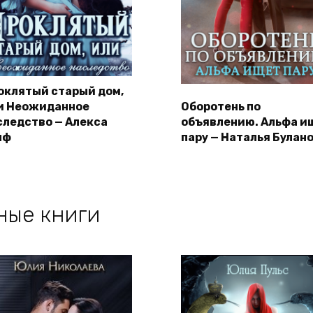
оклятый старый дом,
и Неожиданное
Оборотень по
следство — Алекса
объявлению. Альфа и
лф
пару — Наталья Булан
ные книги