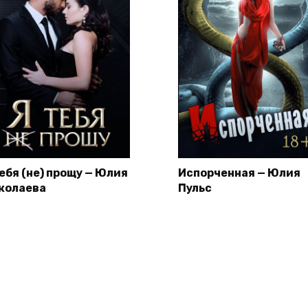
тебя (не) прощу — Юлия
Испорченная — Юлия
колаева
Пульс