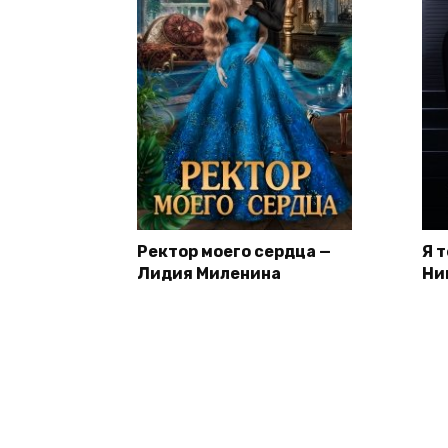
Ректор моего сердца —
Я 
Лидия Миленина
Ни