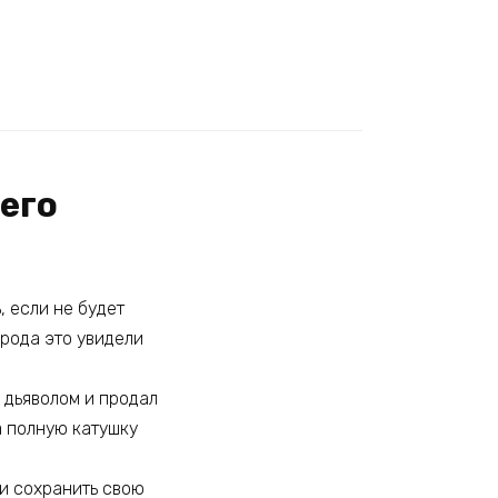
шего
, если не будет
орода это увидели
с дьяволом и продал
а полную катушку
 и сохранить свою