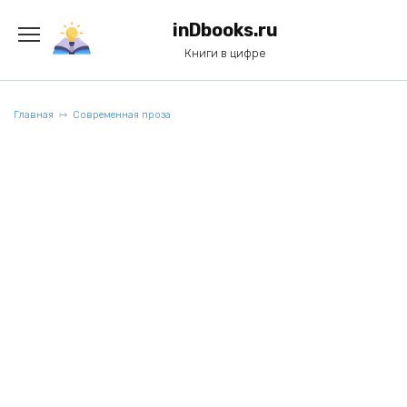
Перейти
к
inDbooks.ru
содержанию
Книги в цифре
Главная
Современная проза