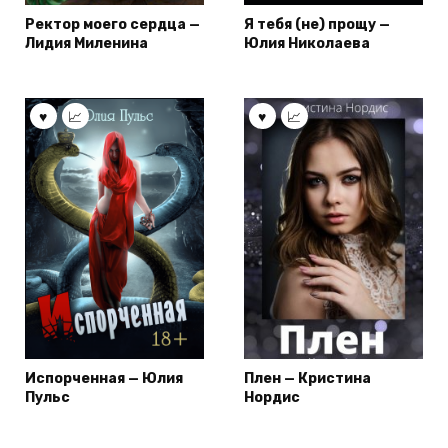
Ректор моего сердца —
Я тебя (не) прощу —
Лидия Миленина
Юлия Николаева
Испорченная — Юлия
Плен — Кристина
Пульс
Нордис