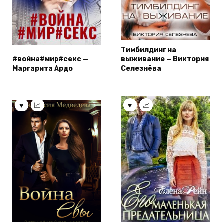
Тимбилдинг на
#война#мир#секс —
выживание — Виктория
Маргарита Ардо
Селезнёва