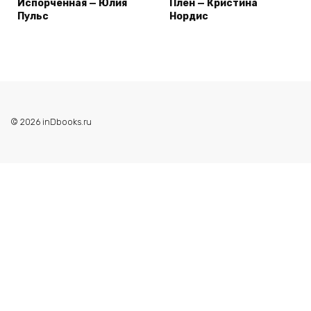
Испорченная — Юлия
Плен — Кристина
Пульс
Нордис
© 2026 inDbooks.ru