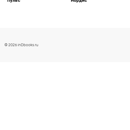
Пульс
Нордис
© 2026 inDbooks.ru