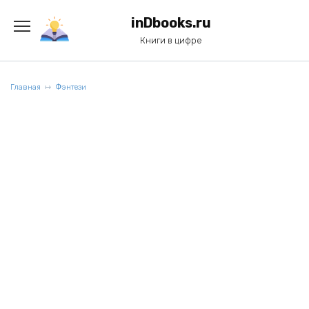
Перейти
к
inDbooks.ru
содержанию
Книги в цифре
Главная
Фэнтези