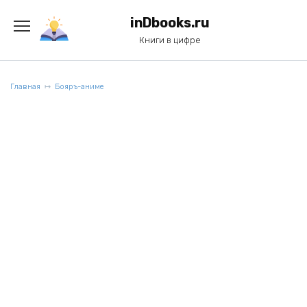
Перейти
к
inDbooks.ru
содержанию
Книги в цифре
Главная
Бояръ-аниме