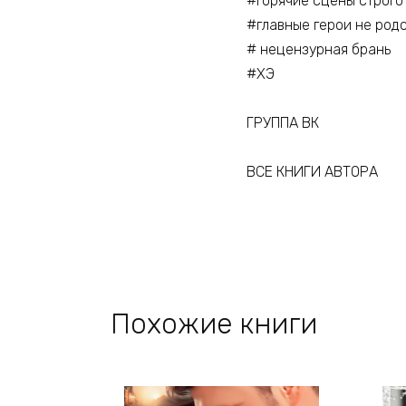
#горячие сцены строго
#главные герои не род
# нецензурная брань
#ХЭ
ГРУППА ВК
ВСЕ КНИГИ АВТОРА
Похожие книги