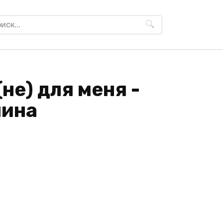
h
н
не) для меня -
нина