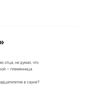
»
 отца, не думал, что
орой — племянница.
надцатилетие в сауне?