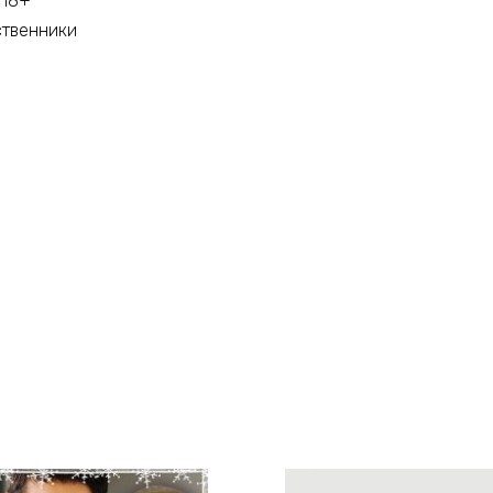
 18+
ственники