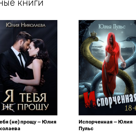
ные книги
тебя (не) прощу — Юлия
Испорченная — Юлия
колаева
Пульс