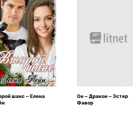
орой шанс — Елена
Он — Дракон — Эстер
йн
Фавор