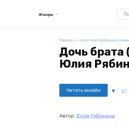
Searc
Жанры
for:
Главная
Короткий любовный рома
Дочь брата (
Юлия Ряби
Читать онлайн
Автор:
Юлия Рябинина