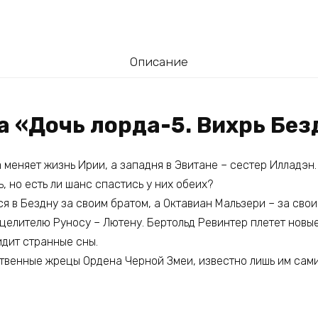
Описание
а «Дочь лорда-5. Вихрь Бе
меняет жизнь Ирии, а западня в Эвитане – сестер Илладэн.
, но есть ли шанс спастись у них обеих?
я в Бездну за своим братом, а Октавиан Мальзери – за сво
целителю Руносу – Лютену. Бертольд Ревинтер плетет новые 
дит странные сны.
ственные жрецы Ордена Черной Змеи, известно лишь им сами