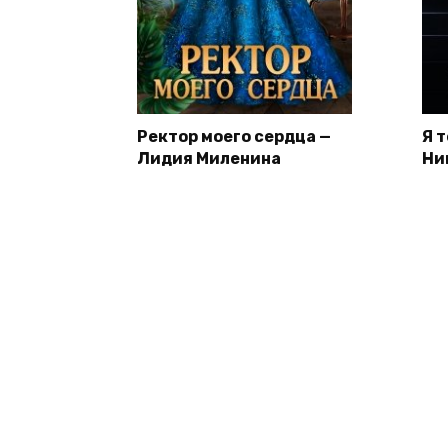
Ректор моего сердца —
Я 
Лидия Миленина
Ни