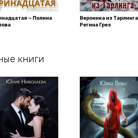
инадцатая — Полина
Вероника из Тарлинга
лова
Регина Грез
ные книги