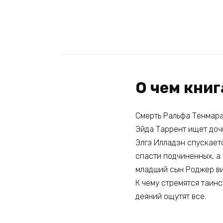
О чем книг
Смерть Ральфа Тенмара 
Эйда Таррент ищет дочь
Элгэ Илладэн спускаетс
спасти подчиненных, а 
младший сын Роджер ви
К чему стремятся таин
деяний ощутят все.