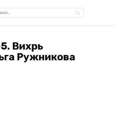
h
5. Вихрь
льга Ружникова