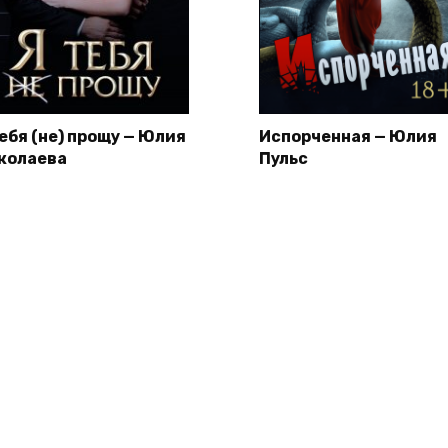
тебя (не) прощу — Юлия
Испорченная — Юлия
колаева
Пульс