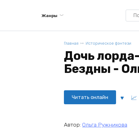
Searc
Жанры
for:
Главная
Историческое фэнтези
Дочь лорда-
Бездны - О
Читать онлайн
Автор:
Ольга Ружникова