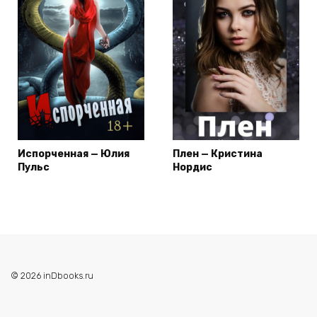
Испорченная — Юлия
Плен — Кристина
Пульс
Нордис
© 2026 inDbooks.ru