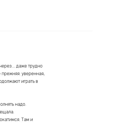
через…. даже трудно
е прежняя: уверенная,
родолжают играть в
олнять надо.
бещала.
рокатимся. Там и