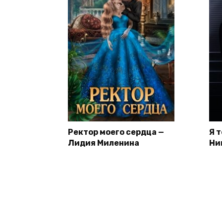
Ректор моего сердца —
Я 
Лидия Миленина
Ни