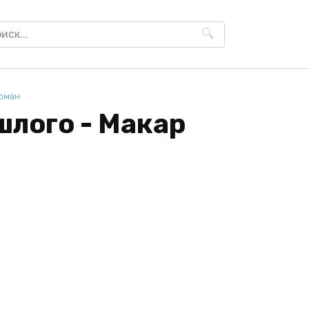
h
оман
шлого - Макар