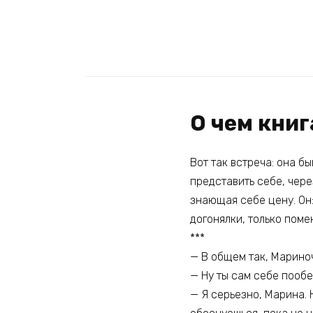
О чем книг
Вот так встреча: она б
представить себе, чере
знающая себе цену. Он:
догонялки, только поме
***
— В общем так, Мариноч
— Ну ты сам себе пообе
— Я серьезно, Марина. 