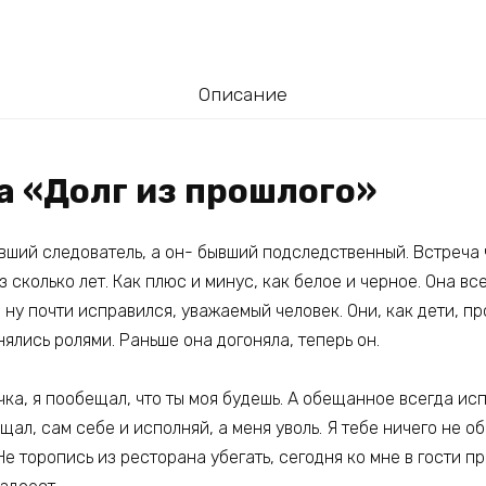
Описание
а «Долг из прошлого»
ывший следователь, а он- бывший подследственный. Встреча 
з сколько лет. Как плюс и минус, как белое и черное. Она вс
 ну почти исправился, уважаемый человек. Они, как дети, п
нялись ролями. Раньше она догоняла, теперь он.
ка, я пообещал, что ты моя будешь. А обещанное всегда исп
щал, сам себе и исполняй, а меня уволь. Я тебе ничего не о
Не торопись из ресторана убегать, сегодня ко мне в гости п