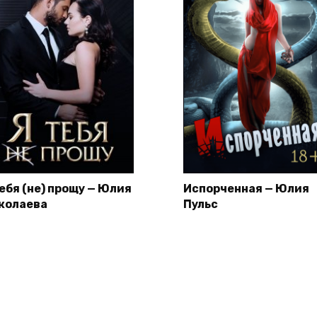
тебя (не) прощу — Юлия
Испорченная — Юлия
колаева
Пульс