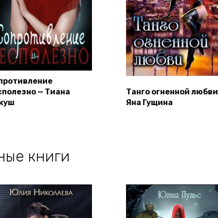
противление
сполезно — Тиана
Танго огненной любви
куш
Яна Гущина
ные книги