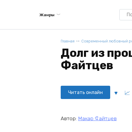
Searc
Жанры
for:
Главная
Современный любовный р
Долг из про
Файтцев
Читать онлайн
Автор:
Макар Файтцев