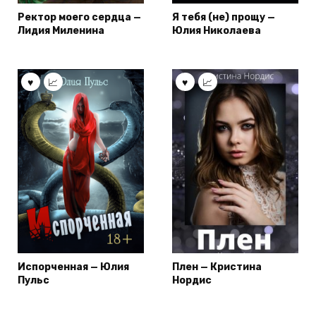
Ректор моего сердца —
Я тебя (не) прощу —
Лидия Миленина
Юлия Николаева
Испорченная — Юлия
Плен — Кристина
Пульс
Нордис