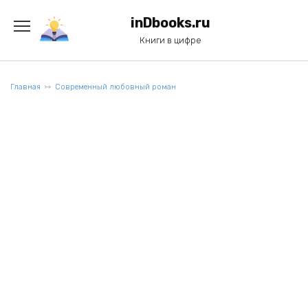
Перейти
к
inDbooks.ru
содержанию
Книги в цифре
Главная
Современный любовный роман