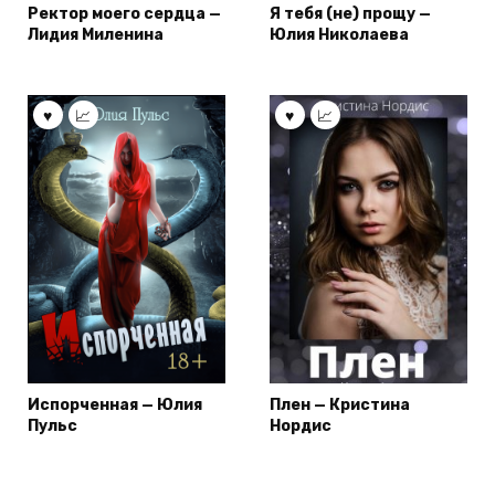
Ректор моего сердца —
Я тебя (не) прощу —
Лидия Миленина
Юлия Николаева
Испорченная — Юлия
Плен — Кристина
Пульс
Нордис