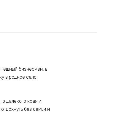
спешный бизнесмен, в
ку в родное село
го далекого края и
 отдохнуть без семьи и