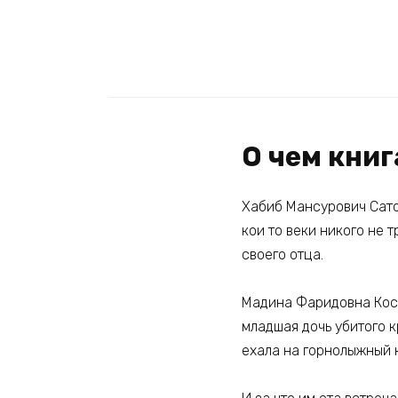
О чем кни
Хабиб Мансурович Сато
кои то веки никого не 
своего отца.
Мадина Фаридовна Косу
младшая дочь убитого к
ехала на горнолыжный 