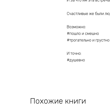
И за что им эта встреча
Счастливые же были л
Возможно:
#пошло и смешно
#трогательно и грустно
И точно:
#душевно
Похожие книги