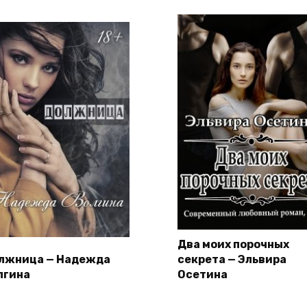
Два моих порочных
лжница — Надежда
секрета — Эльвира
лгина
Осетина