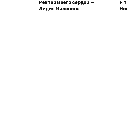
Ректор моего сердца —
Я 
Лидия Миленина
Ни
© 2026 inDbooks.ru