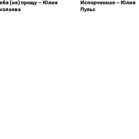
тебя (не) прощу — Юлия
Испорченная — Юлия
колаева
Пульс