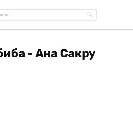
h
иба - Ана Сакру