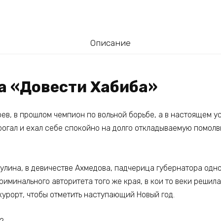
Описание
га «Довести Хабиба»
ев, в прошлом чемпион по вольной борьбе, а в настоящем у
трогал и ехал себе спокойно на долго откладываемую помолв
лина, в девичестве Ахмедова, падчерица губернатора одно
риминального авторитета того же края, в кои то веки решила
курорт, чтобы отметить наступающий Новый год.