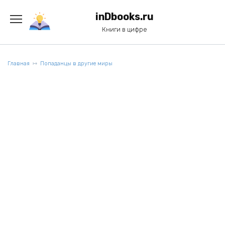
Перейти
к
inDbooks.ru
содержанию
Книги в цифре
Главная
Попаданцы в другие миры