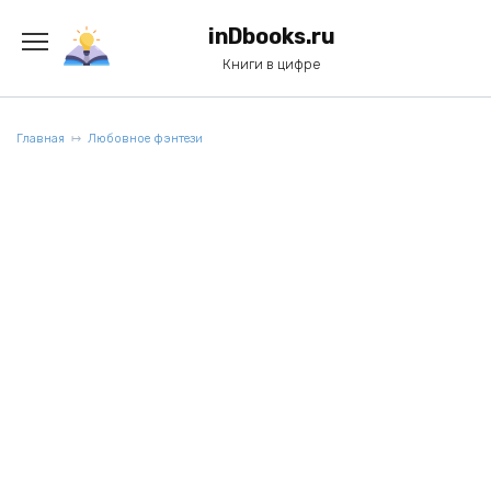
Перейти
к
inDbooks.ru
содержанию
Книги в цифре
Главная
Любовное фэнтези