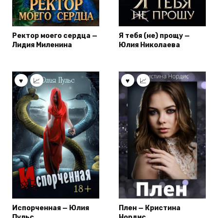
Ректор моего сердца —
Я тебя (не) прощу —
Лидия Миленина
Юлия Николаева
Испорченная — Юлия
Плен — Кристина
Пульс
Нордис