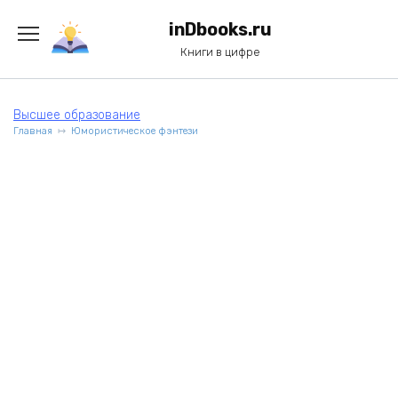
Перейти
к
inDbooks.ru
содержанию
Книги в цифре
Высшее образование
Главная
Юмористическое фэнтези