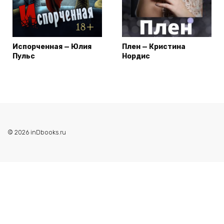
Испорченная — Юлия
Плен — Кристина
Пульс
Нордис
© 2026 inDbooks.ru