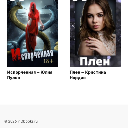
Испорченная — Юлия
Плен — Кристина
Пульс
Нордис
© 2026 inDbooks.ru