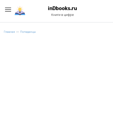
Перейти
к
inDbooks.ru
содержанию
Книги в цифре
Главная
Попаданцы