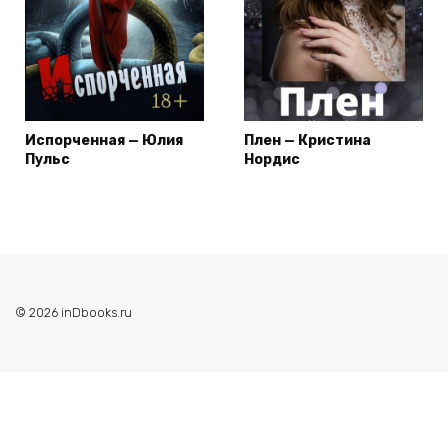
Испорченная — Юлия
Плен — Кристина
Пульс
Нордис
© 2026 inDbooks.ru